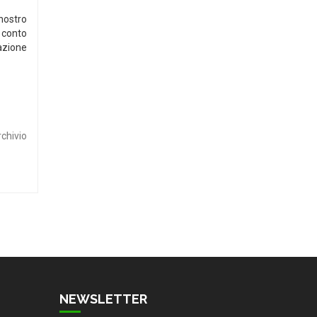
nostro
 conto
azione
rchivio
NEWSLETTER