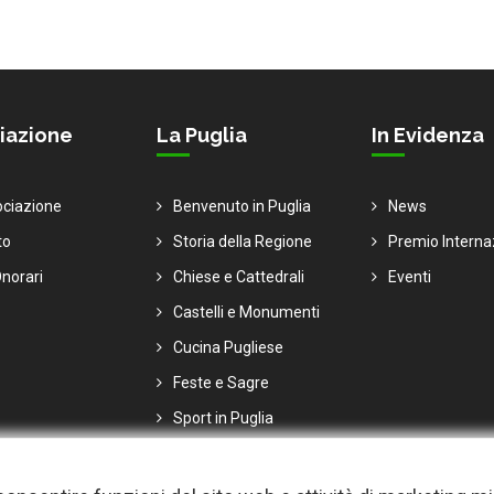
iazione
La Puglia
In Evidenza
ociazione
Benvenuto in Puglia
News
to
Storia della Regione
Premio Interna
norari
Chiese e Cattedrali
Eventi
Castelli e Monumenti
Cucina Pugliese
Feste e Sagre
Sport in Puglia