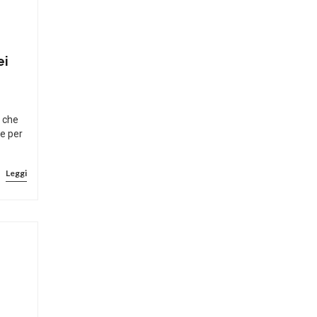
ei
 che
me per
Leggi