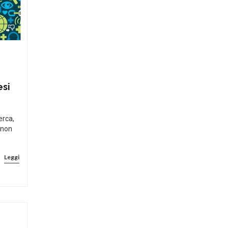
esi
erca,
 non
Leggi