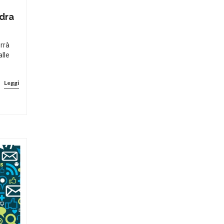
ndra
errà
alle
Leggi