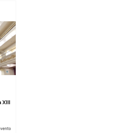
 XIII
 evento