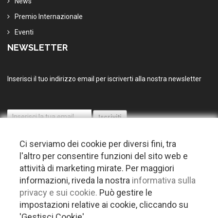
News
Premio Internazionale
Eventi
NEWSLETTER
Inserisci il tuo indirizzo email per iscriverti alla nostra newsletter
Ci serviamo dei cookie per diversi fini, tra
l'altro per consentire funzioni del sito web e
attività di marketing mirate. Per maggiori
informazioni, riveda la nostra
informativa sulla
© 2026 Copyright Puglia nel mondo. Tutti i diritti riservati |
Privacy
privacy e sui cookie.
Può gestire le
-
Cookie policy
-
Gestisci Cookie
-
Credits
impostazioni relative ai cookie, cliccando su
Questo plugin utilizza cookie per raccogliere dati e cookie di terze parti
'Gestisci Cookie'