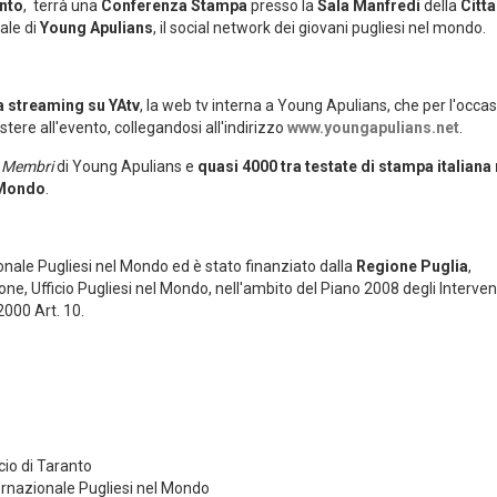
nto
, terrà una
Conferenza Stampa
presso la
Sala Manfredi
della
Citta
iale di
Young Apulians
, il social network dei giovani pugliesi nel mondo.
ia streaming su
YAtv
, la web tv interna a Young Apulians, che per l'occa
stere all'evento, collegandosi all'indirizzo
www.youngapulians.net
.
i
Membri
di Young Apulians e
quasi 4000 tra testate di stampa italiana 
l Mondo
.
ionale Pugliesi nel Mondo ed è stato finanziato dalla
Regione Puglia
,
e, Ufficio Pugliesi nel Mondo, nell'ambito del Piano 2008 degli Intervent
000 Art. 10.
io di Taranto
ternazionale Pugliesi nel Mondo