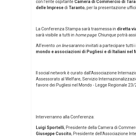
con l'ente ospitante
Camera di Commercio di Tara
delle Imprese
di
Taranto
, per la presentazione uffic
La Conferenza Stampa sarà trasmessa in
diretta v
sarà visibile a tutti in
home page
. Chiunque potrà assi
All'evento
on line
saranno invitati a partecipare tutti 
mondo e associazioni di Pugliesi e di Italiani ne
Il social network è curato dall'Associazione Internaz
Assessorato al Welfare, Servizio Internazionalizzazion
favore dei Pugliesi nel Mondo - Legge Regionale 23/2
Interverranno alla Conferenza:
Luigi Sportelli
, Presidente della Camera di Commerc
Giuseppe Cuscito
, Presidente dell'Associazione In