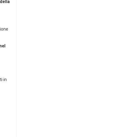
della
sione
nel
i in