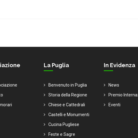
iazione
La Puglia
In Evidenza
ociazione
Benvenuto in Puglia
News
to
Storia della Regione
Premio Interna
norari
Chiese e Cattedrali
Eventi
Castelli e Monumenti
Cucina Pugliese
Feste e Sagre