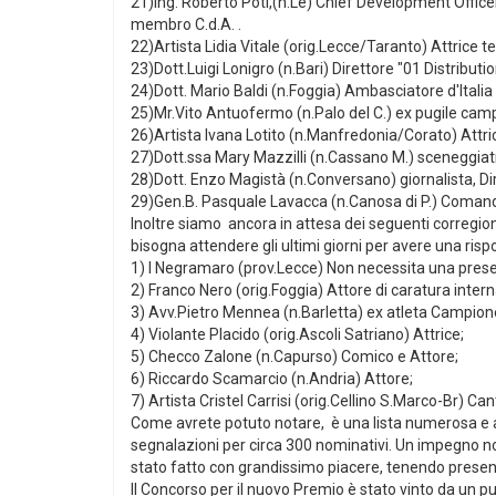
21)Ing. Roberto Potì,(n.Le) Chief Development Officer 
membro C.d.A. .
22)Artista Lidia Vitale (orig.Lecce/Taranto) Attrice 
23)Dott.Luigi Lonigro (n.Bari) Direttore "01 Distributi
24)Dott. Mario Baldi (n.Foggia) Ambasciatore d'Italia
25)Mr.Vito Antuofermo (n.Palo del C.) ex pugile camp
26)Artista Ivana Lotito (n.Manfredonia/Corato) Attric
27)Dott.ssa Mary Mazzilli (n.Cassano M.) sceneggiat
28)Dott. Enzo Magistà (n.Conversano) giornalista, Di
29)Gen.B. Pasquale Lavacca (n.Canosa di P.) Comand
Inoltre siamo ancora in attesa dei seguenti corregio
bisogna attendere gli ultimi giorni per avere una rispo
1) I Negramaro (prov.Lecce) Non necessita una prese
2) Franco Nero (orig.Foggia) Attore di caratura inter
3) Avv.Pietro Mennea (n.Barletta) ex atleta Campio
4) Violante Placido (orig.Ascoli Satriano) Attrice;
5) Checco Zalone (n.Capurso) Comico e Attore;
6) Riccardo Scamarcio (n.Andria) Attore;
7) Artista Cristel Carrisi (orig.Cellino S.Marco-Br) Cant
Come avrete potuto notare, è una lista numerosa e a
segnalazioni per circa 300 nominativi. Un impegno non 
stato fatto con grandissimo piacere, tenendo prese
Il Concorso per il nuovo Premio è stato vinto da un p