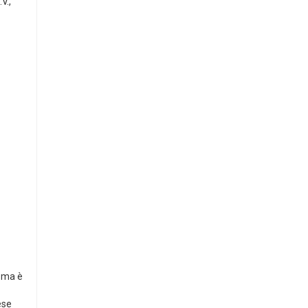
.V.,
, ma è
ese