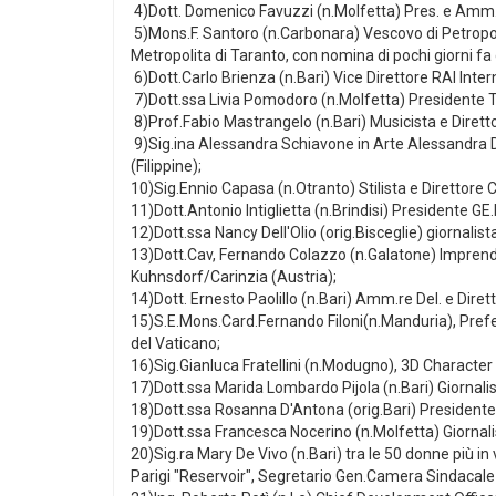
4)Dott. Domenico Favuzzi (n.Molfetta) Pres. e Amm.re
5)Mons.F. Santoro (n.Carbonara) Vescovo di Petropol
Metropolita di Taranto, con nomina di pochi giorni fa
6)Dott.Carlo Brienza (n.Bari) Vice Direttore RAI Inter
7)Dott.ssa Livia Pomodoro (n.Molfetta) Presidente Tr
8)Prof.Fabio Mastrangelo (n.Bari) Musicista e Dirett
9)Sig.ina Alessandra Schiavone in Arte Alessandra De
(Filippine);
10)Sig.Ennio Capasa (n.Otranto) Stilista e Direttore
11)Dott.Antonio Intiglietta (n.Brindisi) Presidente GE
12)Dott.ssa Nancy Dell'Olio (orig.Bisceglie) giornalista
13)Dott.Cav, Fernando Colazzo (n.Galatone) Imprendi
Kuhnsdorf/Carinzia (Austria);
14)Dott. Ernesto Paolillo (n.Bari) Amm.re Del. e Dirett
15)S.E.Mons.Card.Fernando Filoni(n.Manduria), Prefe
del Vaticano;
16)Sig.Gianluca Fratellini (n.Modugno), 3D Character
17)Dott.ssa Marida Lombardo Pijola (n.Bari) Giornalist
18)Dott.ssa Rosanna D'Antona (orig.Bari) Presidente 
19)Dott.ssa Francesca Nocerino (n.Molfetta) Giornali
20)Sig.ra Mary De Vivo (n.Bari) tra le 50 donne più in 
Parigi "Reservoir", Segretario Gen.Camera Sindacale A