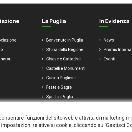
iazione
La Puglia
In Evidenza
ociazione
Benvenuto in Puglia
News
to
Storia della Regione
Premio Interna
norari
Chiese e Cattedrali
Eventi
Castelli e Monumenti
Cucina Pugliese
Feste e Sagre
Sport in Puglia
er consentire funzioni del sito web e attività di marketing m
 impostazioni relative ai cookie, cliccando su 'Gestisci C
i |
Privacy
-
Cookie policy
-
Gestisci Cookie
-
Credits