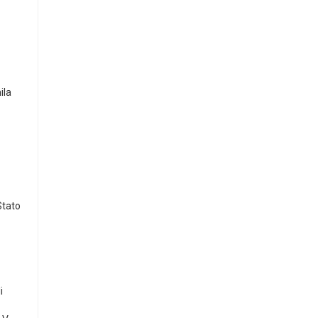
ila
Stato
i