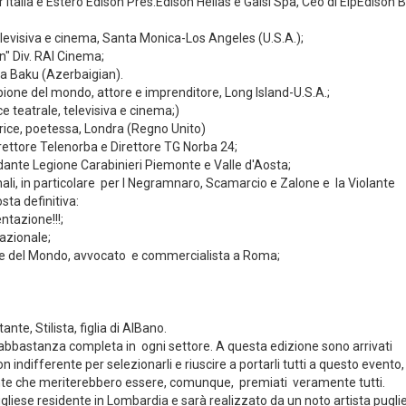
Italia e Estero Edison Pres.Edison Hellas e Galsi Spa, Ceo di ElpEdison B
televisiva e cinema, Santa Monica-Los Angeles (U.S.A.);
on" Div. RAI Cinema;
 a Baku (Azerbaigian).
ione del mondo, attore e imprenditore, Long Island-U.S.A.;
e teatrale, televisiva e cinema;)
rice, poetessa, Londra (Regno Unito)
rettore Telenorba e Direttore TG Norba 24;
ante Legione Carabinieri Piemonte e Valle d'Aosta;
nali, in particolare per I Negramnaro, Scamarcio e Zalone e la Violante
sta definitiva:
ntazione!!!;
nazionale;
ne del Mondo, avvocato e commercialista a Roma;
ante, Stilista, figlia di AlBano.
bbastanza completa in ogni settore. A questa edizione sono arrivati
indifferente per selezionarli e riuscire a portarli tutti a questo evento
nte che meriterebbero essere, comunque, premiati veramente tutti.
ugliese residente in Lombardia e sarà realizzato da un noto artista pugli