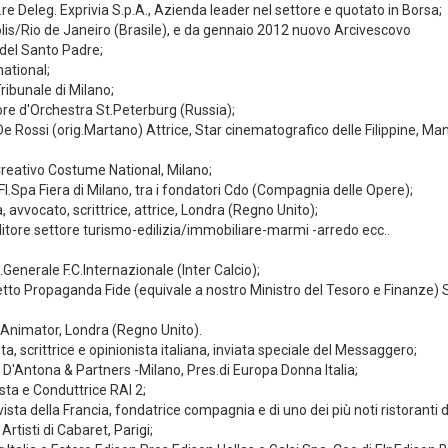
 Deleg. Exprivia S.p.A., Azienda leader nel settore e quotato in Borsa;
is/Rio de Janeiro (Brasile), e da gennaio 2012 nuovo Arcivescovo
 del Santo Padre;
national;
ibunale di Milano;
ore d'Orchestra St.Peterburg (Russia);
 Rossi (orig.Martano) Attrice, Star cinematografico delle Filippine, Man
 Creativo Costume National, Milano;
.FI.Spa Fiera di Milano, tra i fondatori Cdo (Compagnia delle Opere);
, avvocato, scrittrice, attrice, Londra (Regno Unito);
tore settore turismo-edilizia/immobiliare-marmi -arredo ecc..
.Generale F.C.Internazionale (Inter Calcio);
tto Propaganda Fide (equivale a nostro Ministro del Tesoro e Finanze) 
 Animator, Londra (Regno Unito).
a, scrittrice e opinionista italiana, inviata speciale del Messaggero;
D'Antona & Partners -Milano, Pres.di Europa Donna Italia;
sta e Conduttrice RAI 2;
vista della Francia, fondatrice compagnia e di uno dei più noti ristoranti d
rtisti di Cabaret, Parigi;