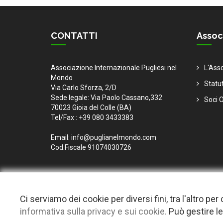
CONTATTI
Assoc
Associazione Internazionale Pugliesi nel
L'Ass
Mondo
Statu
Via Carlo Sforza, 2/D
Sede legale: Via Paolo Cassano,332
Soci O
70023 Gioia del Colle (BA)
Tel/Fax : +39 080 3433383
Email: info@puglianelmondo.com
Cod.Fiscale 91074030726
Ci serviamo dei cookie per diversi fini, tra l'altro p
informativa sulla privacy e sui cookie.
Può gestire le
© 2026 Copyright Puglia nel mondo. Tutti i diritti riservat