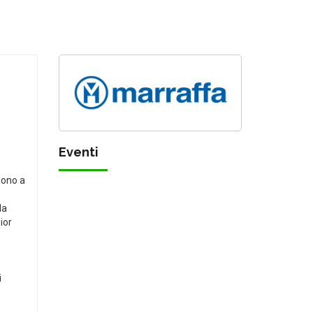
Eventi
sono a
la
ior
i