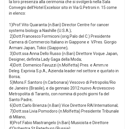
la loro presenza alla cerimonia che si svolgerà nella Sala
Convegni dell'Hotel Excelsior sito in Via G.Petroni n. 15 come
in elenco:
1)Prof.Vito Quaranta (n.Bari) Director Centre for cancer
systems biology a Nashille (U.S.A.);
2)Dott.Francesco Formiconi (orig.Palo del C.) Presidente
Camera di Commercio Italiano in Giappone e V.Pres. Giorgio
Armani Japan, Tokio (Giappone);
3)Dott.ssa Anna Dello Russo (n.Bari) Direttore Voque Japan,
Designer, definita Lady Gaga della Moda;
4)Dott. Domenico Favuzzi (n.Molfetta) Pres. e Amm.re
Deleg. Exprivia S.p.A., Azienda leader nel settore e quotato in
Borsa;
5)Mons.F. Santoro (n.Carbonara) Vescovo di Petropolis/Rio
de Janeiro (Brasile), e da gennaio 2012 nuovo Arcivescovo
Metropolita di Taranto, con nomina di pochi giorni fa del
Santo Padre;
6)Dott.Carlo Brienza (n.Bari) Vice Direttore RAI International;
7)Dott.ssa Livia Pomodoro (n.Molfetta) Presidente Tribunale
di Milano;
8)Prof.Fabio Mastrangelo (n.Bari) Musicista e Direttore
d'Orchestra St.Peterburg (Russia);