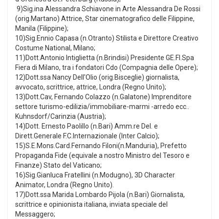
9)Sig.ina Alessandra Schiavone in Arte Alessandra De Rossi
(orig.Martano) Attrice, Star cinematografico delle Filippine,
Manila (Filippine);
10)Sig.Ennio Capasa (n.Otranto) Stilista e Direttore Creativo
Costume National, Milano;
11)Dott.Antonio Intiglietta (n.Brindisi) Presidente GE.FI.Spa
Fiera di Milano, tra i fondatori Cdo (Compagnia delle Opere);
12)Dott.ssa Nancy Dell'Olio (orig.Bisceglie) giornalista,
avvocato, scrittrice, attrice, Londra (Regno Unito);
13)Dott.Cav, Fernando Colazzo (n.Galatone) Imprenditore
settore turismo-edilizia/immobiliare-marmi -arredo ecc..
Kuhnsdorf/Carinzia (Austria);
14)Dott. Ernesto Paolillo (n.Bari) Amm.re Del. e
Dirett.Generale F.C.Internazionale (Inter Calcio);
15)S.E.Mons.Card.Fernando Filoni(n.Manduria), Prefetto
Propaganda Fide (equivale a nostro Ministro del Tesoro e
Finanze) Stato del Vaticano;
16)Sig.Gianluca Fratellini (n.Modugno), 3D Character
Animator, Londra (Regno Unito).
17)Dott.ssa Marida Lombardo Pijola (n.Bari) Giornalista,
scrittrice e opinionista italiana, inviata speciale del
Messaggero;