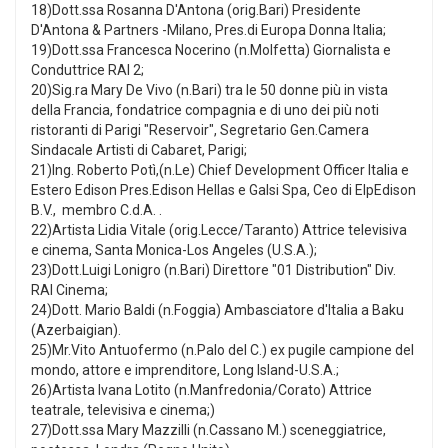
18)Dott.ssa Rosanna D'Antona (orig.Bari) Presidente
D'Antona & Partners -Milano, Pres.di Europa Donna Italia;
19)Dott.ssa Francesca Nocerino (n.Molfetta) Giornalista e
Conduttrice RAI 2;
20)Sig.ra Mary De Vivo (n.Bari) tra le 50 donne più in vista
della Francia, fondatrice compagnia e di uno dei più noti
ristoranti di Parigi "Reservoir", Segretario Gen.Camera
Sindacale Artisti di Cabaret, Parigi;
21)Ing. Roberto Potì,(n.Le) Chief Development Officer Italia e
Estero Edison Pres.Edison Hellas e Galsi Spa, Ceo di ElpEdison
B.V., membro C.d.A. .
22)Artista Lidia Vitale (orig.Lecce/Taranto) Attrice televisiva
e cinema, Santa Monica-Los Angeles (U.S.A.);
23)Dott.Luigi Lonigro (n.Bari) Direttore "01 Distribution" Div.
RAI Cinema;
24)Dott. Mario Baldi (n.Foggia) Ambasciatore d'Italia a Baku
(Azerbaigian).
25)Mr.Vito Antuofermo (n.Palo del C.) ex pugile campione del
mondo, attore e imprenditore, Long Island-U.S.A.;
26)Artista Ivana Lotito (n.Manfredonia/Corato) Attrice
teatrale, televisiva e cinema;)
27)Dott.ssa Mary Mazzilli (n.Cassano M.) sceneggiatrice,