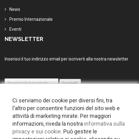
News
Premio Internazionale
Eventi
NEWSLETTER
Inserisci il tuo indirizzo email per iscriverti alla nostra newsletter
Ci serviamo dei cookie per diversi fini, tra
l'altro per consentire funzioni del sito web e
attività di marketing mirate. Per maggiori
informazioni, riveda la nostra
informativa sulla
© 2026 Copyright Puglia nel mondo. Tutti i diritti riservati |
Privacy
privacy e sui cookie.
Può gestire le
-
Cookie policy
-
Gestisci Cookie
-
Credits