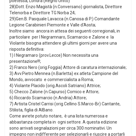
poetessa, Londra (Regno Unito)
28)Dott. Enzo Magistà (n.Conversano) giornalista, Direttore
Telenorba e Direttore TG Norba 24;
29)Gen.B. Pasquale Lavacca (n.Canosa di P.) Comandante
Legione Carabinieri Piemonte e Valle d'Aosta;
Inoltre siamo ancora in attesa dei seguenti corregionali, in
particolare per I Negramnaro, Scamarcio e Zalone e la
Violante bisogna attendere gli ultimi giorni per avere una
risposta definitiva:
1) I Negramaro (prov.Lecce) Non necessita una
presentazione!!!;
2) Franco Nero (orig.Foggia) Attore di caratura internazionale;
3) Avv.Pietro Mennea (n.Barletta) ex atleta Campione del
Mondo, avvocato e commercialista a Roma;
4) Violante Placido (orig.Ascoli Satriano) Attrice;
5) Checco Zalone (n.Capurso) Comico e Attore;
6) Riccardo Scamarcio (n.Andria) Attore;
7) Artista Cristel Carrisi (orig.Cellino S.Marco-Br) Cantante,
Stilista, figlia di AlBano.
Come avrete potuto notare, è una lista numerosa e
abbastanza completa in ogni settore. A questa edizione
sono arrivati segnalazioni per circa 300 nominativi. Un
impegno non indifferente per selezionarli e riuscire a portarli