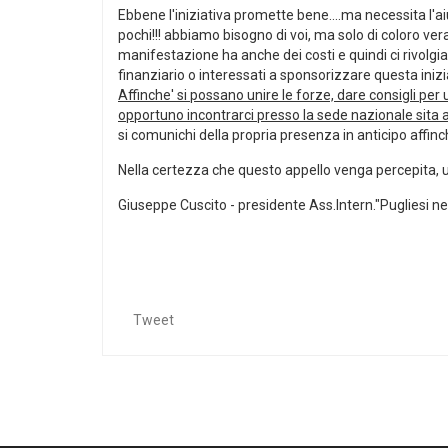
Ebbene l'iniziativa promette bene....ma necessita l'aiut
pochi!!! abbiamo bisogno di voi, ma solo di coloro ver
manifestazione ha anche dei costi e quindi ci rivolgi
finanziario o interessati a sponsorizzare questa inizia
Affinche' si possano unire le forze, dare consigli per
opportuno incontrarci presso la sede nazionale sita a
si comunichi della propria presenza in anticipo affinc
Nella certezza che questo appello venga percepita, u
Giuseppe Cuscito - presidente Ass.Intern."Pugliesi n
Tweet