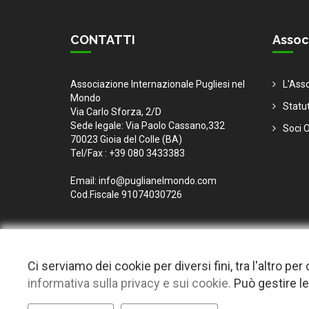
CONTATTI
Assoc
Associazione Internazionale Pugliesi nel
L'Ass
Mondo
Statu
Via Carlo Sforza, 2/D
Sede legale: Via Paolo Cassano,332
Soci O
70023 Gioia del Colle (BA)
Tel/Fax : +39 080 3433383
Email: info@puglianelmondo.com
Cod.Fiscale 91074030726
Ci serviamo dei cookie per diversi fini, tra l'altro p
informativa sulla privacy e sui cookie.
Può gestire le
© 2026 Copyright Puglia nel mondo. Tutti i diritti riservat
Questo plugin utilizza cookie per raccogliere dati e cookie di terze parti