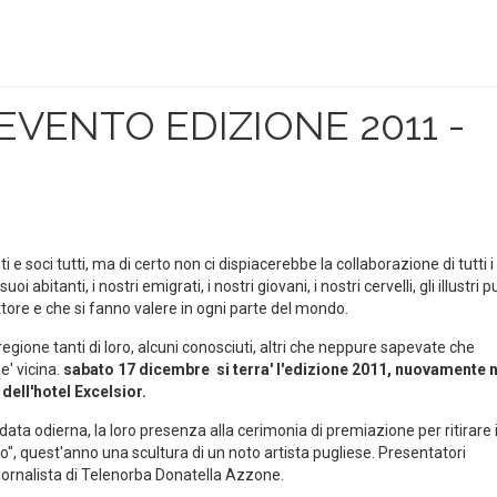
VENTO EDIZIONE 2011 -
i e soci tutti, ma di certo non ci dispiacerebbe la collaborazione di tutti i
 abitanti, i nostri emigrati, i nostri giovani, i nostri cervelli, gli illustri p
tore e che si fanno valere in ogni parte del mondo.
gione tanti di loro, alcuni conosciuti, altri che neppure sapevate che
e' vicina.
sabato 17 dicembre si terra' l'edizione 2011, nuovamente n
 dell'hotel Excelsior.
 data odierna, la loro presenza alla cerimonia di premiazione per ritirare i
", quest'anno una scultura di un noto artista pugliese. Presentatori
giornalista di Telenorba Donatella Azzone.