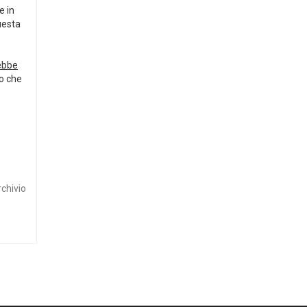
e in
uesta
rebbe
no che
rchivio