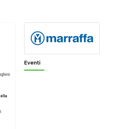
Eventi
ugliesi
ella
l