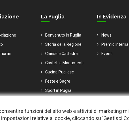
iazione
La Puglia
In Evidenza
ociazione
Benvenuto in Puglia
News
to
Storia della Regione
Premio Interna
norari
Chiese e Cattedrali
Eventi
Castelli e Monumenti
Cucina Pugliese
Feste e Sagre
Sport in Puglia
er consentire funzioni del sito web e attività di marketing m
 impostazioni relative ai cookie, cliccando su 'Gestisci C
i |
Privacy
-
Cookie policy
-
Gestisci Cookie
-
Credits
 per migliorare l'esperienza utente. Per visualizzare il plugin è necessari