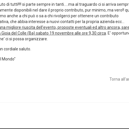
o di tutti!!!! si parte sempre in tanti.....ma al traguardo ci si arriva sempr
amente disponibili nel dare il proprio contributo, pur minimo, ma vero!! q
amo anche a chi può o sa a chi rivolgerci per ottenere un contributo
tiva, che abbia interesse a nuovi contatti per la propria azienda ecc...
 una migliore riuscita dell'evento, proposte eventuali ed altro ancora, sa
 Gioia del Colle (Ba) sabato 19 novembre alle ore 9,30 circa
. E' opportu
he' ci si possa organizzare.
n cordiale saluto.
el Mondo"
Torna all'a