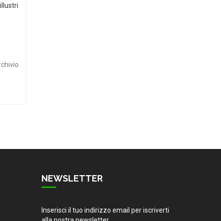
llustri
rchivio
NEWSLETTER
Inserisci il tuo indirizzo email per iscriverti
alla nostra newsletter