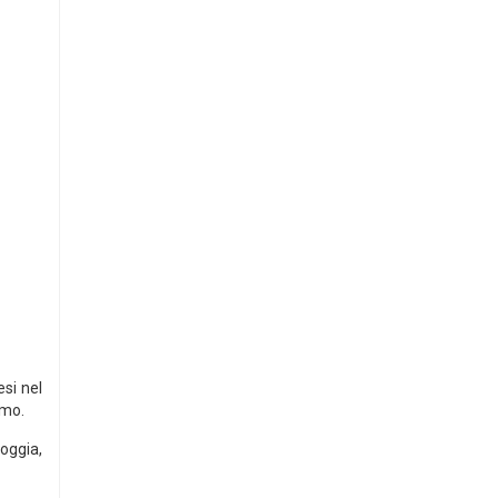
si nel
amo.
oggia,