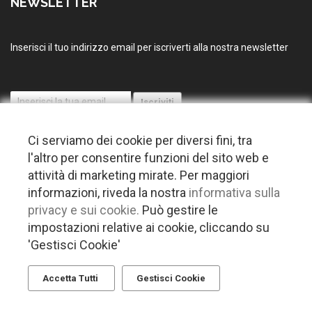
NEWSLETTER
Inserisci il tuo indirizzo email per iscriverti alla nostra newsletter
Ci serviamo dei cookie per diversi fini, tra
l'altro per consentire funzioni del sito web e
attività di marketing mirate. Per maggiori
informazioni, riveda la nostra
informativa sulla
© 2026 Copyright Puglia nel mondo. Tutti i diritti riservati |
Privacy
privacy e sui cookie.
Può gestire le
-
Cookie policy
-
Gestisci Cookie
-
Credits
impostazioni relative ai cookie, cliccando su
'Gestisci Cookie'
Questo plugin utilizza cookie per raccogliere dati e cookie di terze parti
per migliorare l'esperienza utente. Per visualizzare il plugin è
necessario dare il consenso.
Accetta Tutti
Gestisci Cookie
Clicca qui per modificare le preferenze sulla Cookie Policy