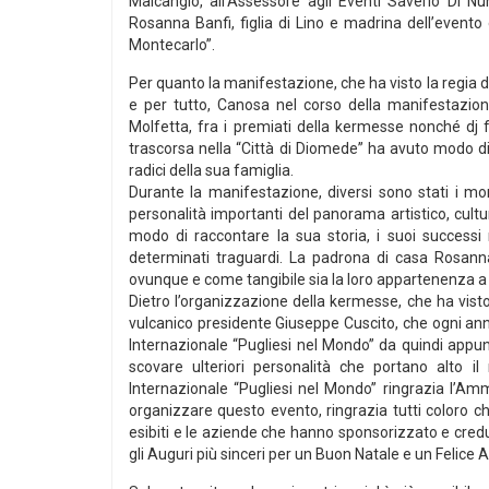
Malcangio, all’Assessore agli Eventi Saverio Di Nu
Rosanna Banfi, figlia di Lino e madrina dell’event
Montecarlo”.
Per quanto la manifestazione, che ha visto la regia 
e per tutto, Canosa nel corso della manifestazio
Molfetta, fra i premiati della kermesse nonché dj f
trascorsa nella “Città di Diomede” ha avuto modo di 
radici della sua famiglia.
Durante la manifestazione, diversi sono stati i mo
personalità importanti del panorama artistico, cult
modo di raccontare la sua storia, i suoi successi 
determinati traguardi. La padrona di casa Rosanna
ovunque e come tangibile sia la loro appartenenza a q
Dietro l’organizzazione della kermesse, che ha visto
vulcanico presidente Giuseppe Cuscito, che ogni anno
Internazionale “Pugliesi nel Mondo” da quindi appu
scovare ulteriori personalità che portano alto i
Internazionale “Pugliesi nel Mondo” ringrazia l’Amm
organizzare questo evento, ringrazia tutti coloro che 
esibiti e le aziende che hanno sponsorizzato e cre
gli Auguri più sinceri per un Buon Natale e un Felice