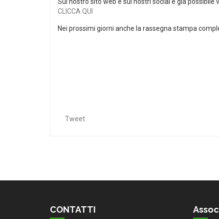
Sul nostro sito web e sui nostri social è già possibile 
CLICCA QUI
Nei prossimi giorni anche la rassegna stampa compl
Tweet
CONTATTI
Assoc