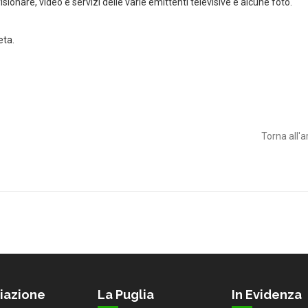
visionare, video e servizi delle varie emittenti televisive e alcune foto.
eta.
Torna all'a
iazione
La Puglia
In Evidenza