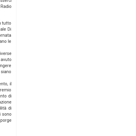
sserci
 Radio
 tutto
ale Di
ornata
ano le
iverse
 avuto
ungere
 siano
to, il
Premio
nto di
azione
ità di
si sono
 porge