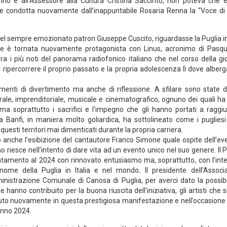
nno e all’Assessore alla Cultura Cristina Saccinto, non poteva che e
o e condotta nuovamente dall’inappuntabile Rosaria Renna la “Voce di
del sempre emozionato patron Giuseppe Cuscito, riguardasse la Puglia in
ne è tornata nuovamente protagonista con Linus, acronimo di Pasqu
ra i più noti del panorama radiofonico italiano che nel corso della gi
ripercorrere il proprio passato e la propria adolescenza lì dove alberg
menti di divertimento ma anche di riflessione. A sfilare sono state d
urale, imprenditoriale, musicale e cinematografico, ognuno dei quali ha
ma soprattutto i sacrifici e l’impegno che gli hanno portati a raggi
 Banfi, in maniera molto goliardica, ha sottolineato come i pugliesi
uesti territori mai dimenticati durante la propria carriera.
 anche l’esibizione del cantautore Franco Simone quale ospite dell’even
 riesce nell’intento di dare vita ad un evento unico nel suo genere. Il 
ntamento al 2024 con rinnovato entusiasmo ma, soprattutto, con l’inte
l nome della Puglia in Italia e nel mondo
.
Il presidente dell’Associ
inistrazione Comunale di Canosa di Puglia, per averci dato la possibil
hanno contribuito per la buona riuscita dell’iniziativa, gli artisti che 
duto nuovamente in questa prestigiosa manifestazione e nell’occasione
 Anno 2024.