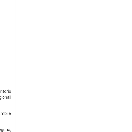
ritorio
gionali
ambi e
egoria,