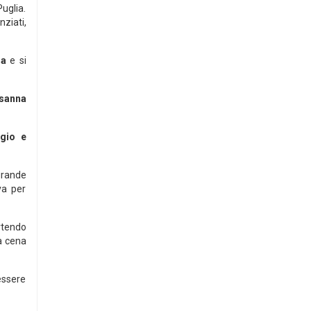
Puglia.
nziati,
ia
e si
osanna
lgio e
 grande
va per
rtendo
a cena
essere