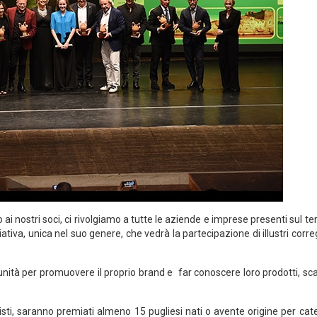
ai nostri soci, ci rivolgiamo a tutte le aziende e imprese presenti sul ter
tiva, unica nel suo genere, che vedrà la partecipazione di illustri corre
unità per promuovere il proprio brand e far conoscere loro prodotti, sc
tisti, saranno premiati almeno 15 pugliesi nati o avente origine per cat