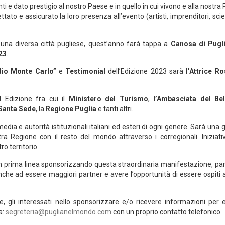
inti e dato prestigio al nostro Paese e in quello in cui vivono e alla nostra 
ato e assicurato la loro presenza all’evento (artisti, imprenditori, scie
 una diversa città pugliese, quest’anno farà tappa a
Canosa di Pugl
23
.
io Monte Carlo”
e
Testimonial
dell’Edizione 2023 sarà
l’Attrice R
II Edizione fra cui il
Ministero del Turismo
,
l’Ambasciata del Be
 Santa Sede
, la
Regione Puglia
e tanti altri.
dia e autorità istituzionali italiani ed esteri di ogni genere. Sarà una
a Regione con il resto del mondo attraverso i corregionali. Iniziati
o territorio.
 in prima linea sponsorizzando questa straordinaria manifestazione, pa
nche ad essere maggiori partner e avere l’opportunità di essere ospiti 
 gli interessati nello sponsorizzare e/o ricevere informazioni per 
a:
segreteria@puglianelmondo.com
con un proprio contatto telefonico.