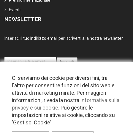
Premio Internazionale
Eventi
NEWSLETTER
Inserisci il tuo indirizzo email per iscriverti alla nostra newsletter
Ci serviamo dei cookie per diversi fini, tra
l'altro per consentire funzioni del sito web e
attività di marketing mirate. Per maggiori
informazioni, riveda la nostra
informativa sulla
© 2026 Copyright Puglia nel mondo. Tutti i diritti riservati |
Privacy
privacy e sui cookie.
Può gestire le
-
Cookie policy
-
Gestisci Cookie
-
Credits
impostazioni relative ai cookie, cliccando su
Questo plugin utilizza cookie per raccogliere dati e cookie di terze parti
'Gestisci Cookie'
per migliorare l'esperienza utente. Per visualizzare il plugin è