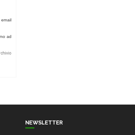
email
imo ad
rchivio
NEWSLETTER