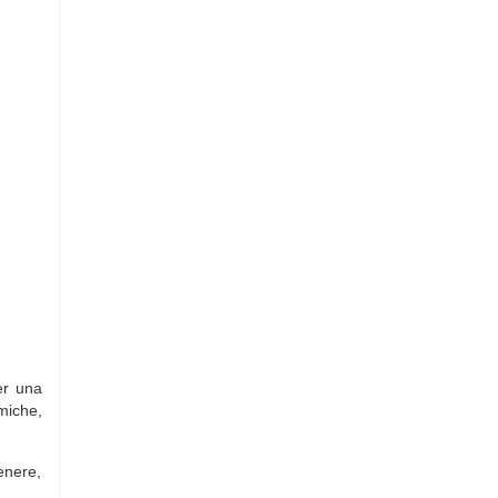
er una
miche,
enere,