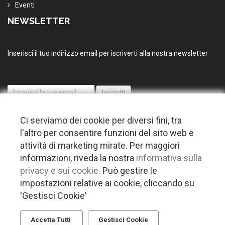
Eventi
NEWSLETTER
Inserisci il tuo indirizzo email per iscriverti alla nostra newsletter
Ci serviamo dei cookie per diversi fini, tra
l'altro per consentire funzioni del sito web e
attività di marketing mirate. Per maggiori
informazioni, riveda la nostra
informativa sulla
© 2026 Copyright Puglia nel mondo. Tutti i diritti riservati |
Privacy
privacy e sui cookie.
Può gestire le
-
Cookie policy
-
Gestisci Cookie
-
Credits
impostazioni relative ai cookie, cliccando su
Questo plugin utilizza cookie per raccogliere dati e cookie di terze parti
'Gestisci Cookie'
per migliorare l'esperienza utente. Per visualizzare il plugin è
necessario dare il consenso.
Accetta Tutti
Gestisci Cookie