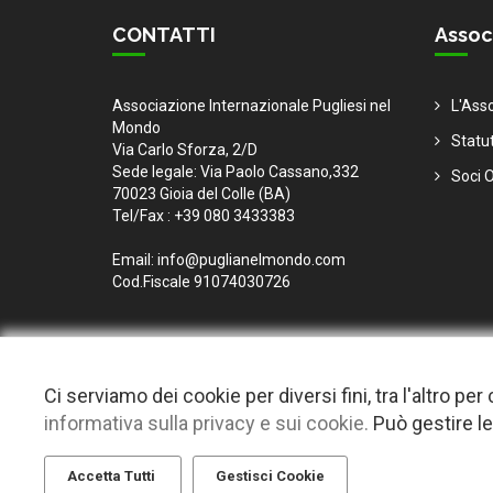
CONTATTI
Assoc
Associazione Internazionale Pugliesi nel
L'Ass
Mondo
Statu
Via Carlo Sforza, 2/D
Sede legale: Via Paolo Cassano,332
Soci O
70023 Gioia del Colle (BA)
Tel/Fax : +39 080 3433383
Email: info@puglianelmondo.com
Cod.Fiscale 91074030726
Ci serviamo dei cookie per diversi fini, tra l'altro p
informativa sulla privacy e sui cookie.
Può gestire le
© 2026 Copyright Puglia nel mondo. Tutti i diritti riservat
Questo plugin utilizza cookie per raccogliere dati e cookie di terze parti
Accetta Tutti
Gestisci Cookie