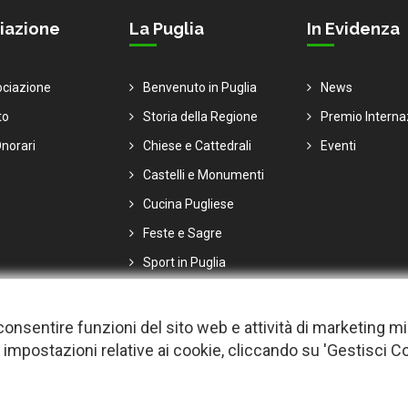
iazione
La Puglia
In Evidenza
ociazione
Benvenuto in Puglia
News
to
Storia della Regione
Premio Interna
norari
Chiese e Cattedrali
Eventi
Castelli e Monumenti
Cucina Pugliese
Feste e Sagre
Sport in Puglia
er consentire funzioni del sito web e attività di marketing m
 impostazioni relative ai cookie, cliccando su 'Gestisci C
i |
Privacy
-
Cookie policy
-
Gestisci Cookie
-
Credits
 per migliorare l'esperienza utente. Per visualizzare il plugin è necessari