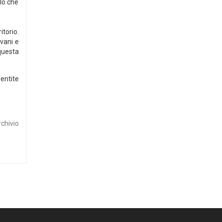
llo che
torio.
ovani e
questa
entite
rchivio