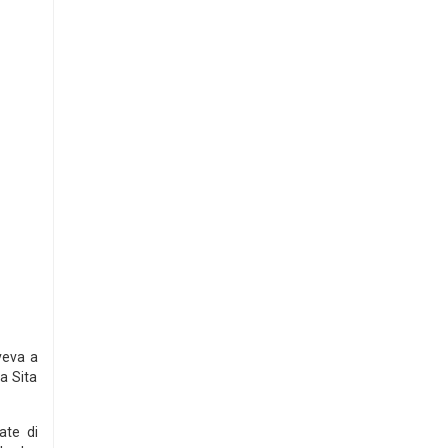
veva a
la Sita
ate di