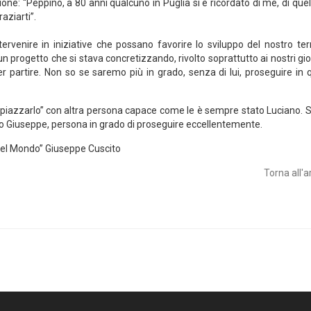
ione: “Peppino, a 80 anni qualcuno in Puglia si è ricordato di me, di que
aziarti”.
venire in iniziative che possano favorire lo sviluppo del nostro terri
 progetto che si stava concretizzando, rivolto soprattutto ai nostri gi
partire. Non so se saremo più in grado, senza di lui, proseguire in 
impiazzarlo” con altra persona capace come le è sempre stato Luciano. S
glio Giuseppe, persona in grado di proseguire eccellentemente.
 nel Mondo” Giuseppe Cuscito
Torna all'a