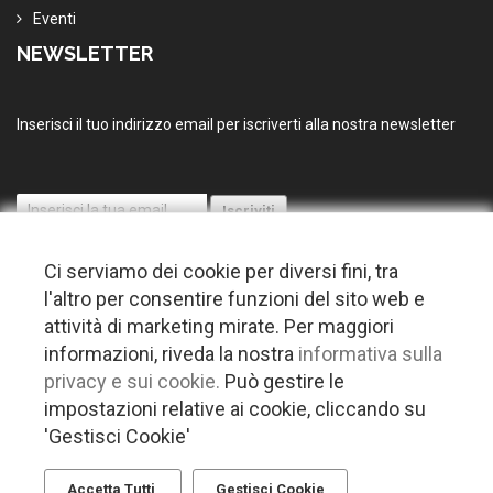
Eventi
NEWSLETTER
Inserisci il tuo indirizzo email per iscriverti alla nostra newsletter
Ci serviamo dei cookie per diversi fini, tra
l'altro per consentire funzioni del sito web e
attività di marketing mirate. Per maggiori
informazioni, riveda la nostra
informativa sulla
© 2026 Copyright Puglia nel mondo. Tutti i diritti riservati |
Privacy
privacy e sui cookie.
Può gestire le
-
Cookie policy
-
Gestisci Cookie
-
Credits
impostazioni relative ai cookie, cliccando su
'Gestisci Cookie'
Questo plugin utilizza cookie per raccogliere dati e cookie di terze parti
per migliorare l'esperienza utente. Per visualizzare il plugin è
necessario dare il consenso.
Accetta Tutti
Gestisci Cookie