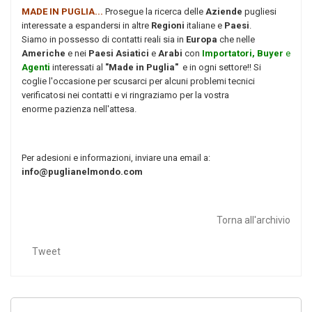
MADE IN PUGLIA...
Prosegue la ricerca delle
Aziende
pugliesi
interessate a espandersi in altre
Regioni
italiane e
Paesi
.
Siamo in possesso di contatti reali sia in
Europa
che nelle
Americhe
e nei
Paesi Asiatici
e
Arabi
con
Importatori, Buyer
e
Agenti
interessati al
"Made in Puglia"
e in ogni settore!! Si
coglie l'occasione per scusarci per alcuni problemi tecnici
verificatosi nei contatti e vi ringraziamo per la vostra
enorme pazienza nell'attesa.
Per adesioni e informazioni, inviare una email a:
info@puglianelmondo.com
Torna all'archivio
Tweet