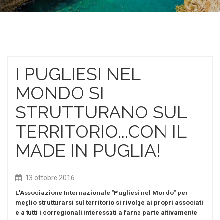
I PUGLIESI NEL
MONDO SI
STRUTTURANO SUL
TERRITORIO...CON IL
MADE IN PUGLIA!
13 ottobre 2016
L'Associazione Internazionale "Pugliesi nel Mondo" per
meglio strutturarsi sul territorio si rivolge ai propri associati
e a tutti i corregionali interessati a farne parte attivamente