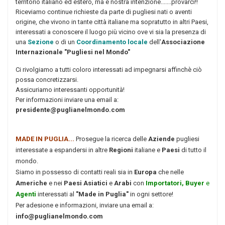
territorio italiano ed estero, ma è nostra intenzione.......provarci!!
Riceviamo continue richieste da parte di pugliesi nati o aventi
origine, che vivono in tante città italiane ma sopratutto in altri Paesi,
interessati a conoscere il luogo più vicino ove vi sia la presenza di
una
Sezione
o di un
Coordinamento
locale
dell'
Associazione
Internazionale
"Pugliesi nel Mondo"
Ci rivolgiamo a tutti coloro interessati ad impegnarsi affinchè ciò
possa concretizzarsi.
Assicuriamo interessanti opportunità!
Per informazioni inviare una email a:
presidente@puglianelmondo.com
MADE IN PUGLIA...
Prosegue la ricerca delle
Aziende
pugliesi
interessate a espandersi in altre
Regioni
italiane e
Paesi
di tutto il
mondo.
Siamo in possesso di contatti reali sia in
Europa
che nelle
Americhe
e nei
Paesi Asiatici
e
Arabi
con
Importatori, Buyer
e
Agenti
interessati al
"Made in Puglia"
in ogni settore!
Per adesione e informazioni, inviare una email a:
info@puglianelmondo.com