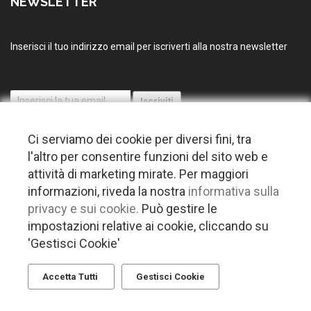
NEWSLETTER
Inserisci il tuo indirizzo email per iscriverti alla nostra newsletter
Ci serviamo dei cookie per diversi fini, tra
l'altro per consentire funzioni del sito web e
attività di marketing mirate. Per maggiori
informazioni, riveda la nostra
informativa sulla
© 2026 Copyright Puglia nel mondo. Tutti i diritti riservati |
Privacy
privacy e sui cookie.
Può gestire le
-
Cookie policy
-
Gestisci Cookie
-
Credits
impostazioni relative ai cookie, cliccando su
Questo plugin utilizza cookie per raccogliere dati e cookie di terze parti
'Gestisci Cookie'
per migliorare l'esperienza utente. Per visualizzare il plugin è
necessario dare il consenso.
Accetta Tutti
Gestisci Cookie
Clicca qui per modificare le preferenze sulla Cookie Policy