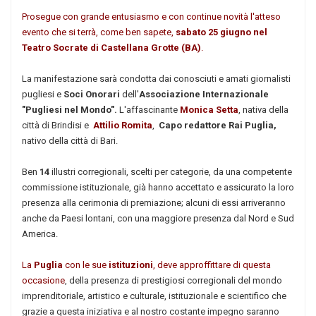
Prosegue con grande entusiasmo e con continue novità l'atteso
evento che si terrà, come ben sapete,
sabato 25 giugno nel
Teatro Socrate di Castellana Grotte (BA)
.
La manifestazione sarà condotta dai conosciuti e amati giornalisti
pugliesi e
Soci Onorari
dell'
Associazione Internazionale
"Pugliesi nel
Mondo".
L'affascinante
Monica Setta
, nativa della
città di Brindisi e
Attilio Romita
,
Capo redattore Rai Puglia,
nativo della città di Bari.
Ben
14
illustri corregionali, scelti per categorie, da una competente
commissione istituzionale, già hanno accettato e assicurato la loro
presenza alla cerimonia di premiazione; alcuni di essi arriveranno
anche da Paesi lontani, con una maggiore presenza dal Nord e Sud
America.
La
Puglia
con le sue
istituzioni
, deve approffittare di questa
occasione
, della presenza di prestigiosi corregionali del mondo
imprenditoriale, artistico e culturale, istituzionale e scientifico che
grazie a questa iniziativa e al nostro costante impegno saranno