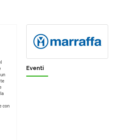
el
Eventi
è
 un
nte
e
la
re con