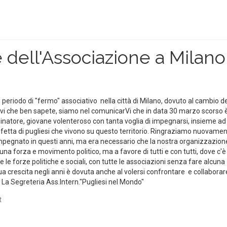
dell'Associazione a Milano
n periodo di "fermo" associativo nella città di Milano, dovuto al cambio d
tivi che ben sapete, siamo nel comunicarVi che in data 30 marzo scorso 
dinatore, giovane volenteroso con tanta voglia di impegnarsi, insieme ad
 fetta di pugliesi che vivono su questo territorio. Ringraziamo nuovame
impegnato in questi anni, ma era necessario che la nostra organizzazion
una forza e movimento politico, ma a favore di tutti e con tutti, dove c'è 
e le forze politiche e sociali, con tutte le associazioni senza fare alcuna
nua crescita negli anni è dovuta anche al volersi confrontare e collabora
a. La Segreteria Ass.Intern."Pugliesi nel Mondo"
t