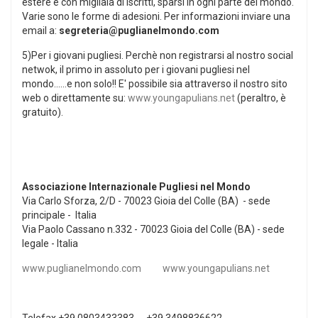
estere e con migliaia di iscritti, sparsi in ogni parte del mondo.
Varie sono le forme di adesioni. Per informazioni inviare una
email a:
segreteria@puglianelmondo.com
5)Per i giovani pugliesi. Perchè non registrarsi al nostro social
netwok, il primo in assoluto per i giovani pugliesi nel
mondo......e non solo!! E' possibile sia attraverso il nostro sito
web o direttamente su:
www.youngapulians.net
(peraltro, è
gratuito).
Associazione Internazionale Pugliesi nel Mondo
Via Carlo Sforza, 2/D - 70023 Gioia del Colle (BA) - sede
principale - Italia
Via Paolo Cassano n.332 - 70023 Gioia del Colle (BA) - sede
legale - Italia
www.puglianelmondo.com
www.youngapulians.net
Telefax +39 0803433383 - +39 3498836622