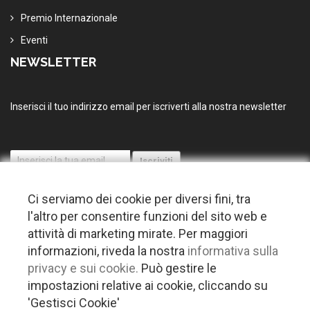
Premio Internazionale
Eventi
NEWSLETTER
Inserisci il tuo indirizzo email per iscriverti alla nostra newsletter
Ci serviamo dei cookie per diversi fini, tra
l'altro per consentire funzioni del sito web e
attività di marketing mirate. Per maggiori
informazioni, riveda la nostra
informativa sulla
© 2026 Copyright Puglia nel mondo. Tutti i diritti riservati |
Privacy
privacy e sui cookie.
Può gestire le
-
Cookie policy
-
Gestisci Cookie
-
Credits
impostazioni relative ai cookie, cliccando su
Questo plugin utilizza cookie per raccogliere dati e cookie di terze parti
'Gestisci Cookie'