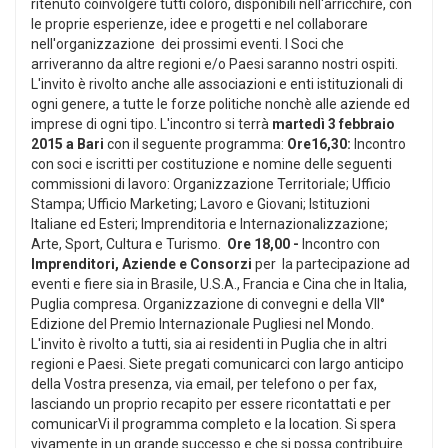
ritenuto coinvolgere tutti coloro, disponibili nell'arricchire, con
le proprie esperienze, idee e progetti e nel collaborare
nell'organizzazione dei prossimi eventi. I Soci che
arriveranno da altre regioni e/o Paesi saranno nostri ospiti.
L'invito è rivolto anche alle associazioni e enti istituzionali di
ogni genere, a tutte le forze politiche nonchè alle aziende ed
imprese di ogni tipo. L'incontro si terrà
martedì
3 febbraio
2015 a Bari
con il seguente programma:
Ore16,30:
Incontro
con soci e iscritti per costituzione e nomine delle seguenti
commissioni di lavoro: Organizzazione Territoriale; Ufficio
Stampa; Ufficio Marketing; Lavoro e Giovani; Istituzioni
Italiane ed Esteri; Imprenditoria e Internazionalizzazione;
Arte, Sport, Cultura e Turismo.
Ore 18,00 -
Incontro con
Imprenditori, Aziende e Consorzi
per la partecipazione ad
eventi e fiere sia in Brasile, U.S.A., Francia e Cina che in Italia,
Puglia compresa. Organizzazione di convegni e della VII°
Edizione del Premio Internazionale Pugliesi nel Mondo.
L'invito è rivolto a tutti, sia ai residenti in Puglia che in altri
regioni e Paesi. Siete pregati comunicarci con largo anticipo
della Vostra presenza, via email, per telefono o per fax,
lasciando un proprio recapito per essere ricontattati e per
comunicarVi il programma completo e la location. Si spera
vivamente in un grande successo e che si possa contribuire