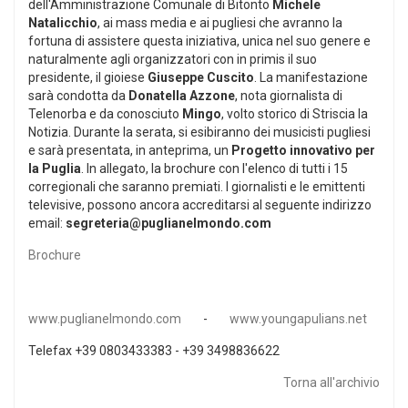
dell'Amministrazione Comunale di Bitonto
Michele
Natalicchio
, ai mass media e ai pugliesi che avranno la
fortuna di assistere questa iniziativa, unica nel suo genere e
naturalmente agli organizzatori con in primis il suo
presidente, il gioiese
Giuseppe Cuscito
. La manifestazione
sarà condotta da
Donatella Azzone
, nota giornalista di
Telenorba e da conosciuto
Mingo
, volto storico di Striscia la
Notizia. Durante la serata, si esibiranno dei musicisti pugliesi
e sarà presentata, in anteprima, un
Progetto
innovativo per
la Puglia
. In allegato, la brochure con l'elenco di tutti i 15
corregionali che saranno premiati. I giornalisti e le emittenti
televisive, possono ancora accreditarsi al seguente indirizzo
email:
segreteria@puglianelmondo.com
Brochure
www.puglianelmondo.com
-
www.youngapulians.net
Telefax +39 0803433383 - +39 3498836622
Torna all'archivio