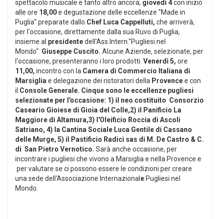
spettacolo musicale e tanto altro ancora,
giovedì 4
con inizio
alle ore
18,00
e degustazione delle eccellenze "Made in
Puglia" preparate dallo
Chef Luca Cappelluti,
che arriverà,
per l'occasione, direttamente dalla sua Ruvo di Puglia,
insieme al
presidente
dell'Ass.Intern."Pugliesi nel
Mondo"
Giuseppe Cuscito.
Alcune Aziende, selezionate, per
l'occasione, presenteranno i loro prodotti.
Venerdì 5,
ore
11,00,
incontro
con la
Camera di Commercio Italiana di
Marsiglia
e delegazione dei ristoratori della
Provence
e con
il
Console Generale.
Cinque sono le eccellenze pugliesi
selezionate per l'occasione: 1) il neo costituito Consorzio
Caseario Gioiese di Gioia del Colle,2) il Panificio La
Maggiore di Altamura,3) l'Oleificio Roccia di Ascoli
Satriano, 4) la Cantina Sociale Luca Gentile di Cassano
delle Murge, 5) il Pastificio Radici sas di M. De Castro & C.
di San Pietro Vernotico.
Sarà anche occasione, per
incontrare i pugliesi che vivono a Marsiglia e nella Provence e
per valutare se ci possono essere le condizioni per creare
una sede dell'Associazione Internazional
e
Pugliesi nel
Mondo.