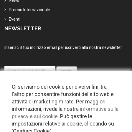
News
Premio Internazionale
Eventi
NEWSLETTER
Inserisci il tuo indirizzo email per iscriverti alla nostra newsletter
Ci serviamo dei cookie per diversi fini, tra
l'altro per consentire funzioni del sito web e
attività di marketing mirate. Per maggiori
informazioni, riveda la nostra
informativa sulla
© 2026 Copyright Puglia nel mondo. Tutti i diritti riservati |
Privacy
privacy e sui cookie.
Può gestire le
-
Cookie policy
-
Gestisci Cookie
-
Credits
impostazioni relative ai cookie, cliccando su
Questo plugin utilizza cookie per raccogliere dati e cookie di terze parti
'Gestisci Cookie'