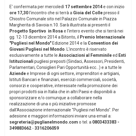
E' confermata per mercoledì
17 settembre 2014
e con inizio
ore 17,30
l'incontro che si terrà a
Gioia del Colle
presso il
Chiostro Comunale sito nel Palazzo Comunale in Piazza
Margherita di Savoia n.10. Sarà illustrata ai presenti il
Progetto Sportivo in
Rosa
e l'intero evento che si terrà nei
gg. 12-13 dicembre 2014 a Bitonto, il
Premio
Internazionale
"Pugliesi nel Mondo"
Edizione 2014 e la
Convention dei
Giovani Pugliesi nel Mondo
. L'incontro è riservato
esclusivamente a tutte le
Associazioni al Femminile
ed
Enti
Istituzionali
pugliesi preposti (Sindaci, Assessori, Presidenti,
Parlamentari, Consiglieri Pari Opportunità ecc...) e a tutte le
Aziende
e Imprese di ogni settore, imprenditori e artigiani,
Istituti Bancari e finanziari, esercizi commerciali, società,
consorzi e cooperative, interessate nella promozione dei
propri prodotti sia in Italia che in altri Paesi e disponibili a
sponsorizzare e/o comunque a collaborare nella
realizzazione di una o più iniziative promosse
dall'Associazione internazionale "Pugliesi nel Mondo". Per
adesione e maggiori informazioni inviare una email a:
segreteria@puglianelmondo.com
o tel. a
0803433383 -
349883662
-
3316206059