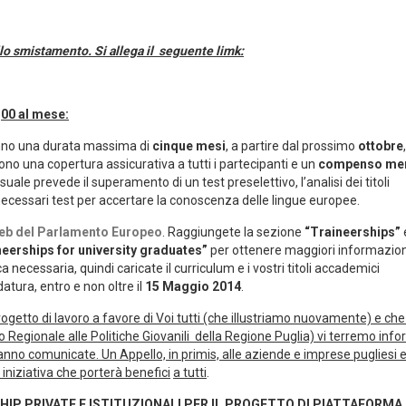
lo smistamento. Si allega il seguente limk:
,00 al mese:
anno una durata massima di
cinque mesi
, a partire dal prossimo
ottobre
ono una copertura assicurativa a tutti i partecipanti e un
compenso men
uale prevede il superamento di un test preselettivo, l’analisi dei titoli
i necessari test per accertare la conoscenza delle lingue europee.
web del Parlamento Europeo
. Raggiungete la sezione
“Traineerships”
neerships for university graduates”
per ottenere maggiori informazion
a necessaria, quindi caricate il curriculum e i vostri titoli accademici
atura, entro e non oltre il
15 Maggio 2014
.
progetto di lavoro a favore di Voi tutti (che illustriamo nuovamente) e ch
ato Regionale alle Politiche Giovanili della Regione Puglia) vi terremo info
anno comunicate. Un Appello, in primis, alle aziende e imprese pugliesi 
a iniziativa che porterà benefici
a tutti
.
SHIP PRIVATE E ISTITUZIONALI PER IL PROGETTO DI PIATTAFORMA