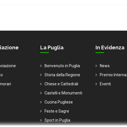
iazione
La Puglia
In Evidenza
ociazione
Benvenuto in Puglia
News
to
Storia della Regione
Premio Interna
norari
Chiese e Cattedrali
Eventi
Castelli e Monumenti
Cucina Pugliese
Feste e Sagre
Sport in Puglia