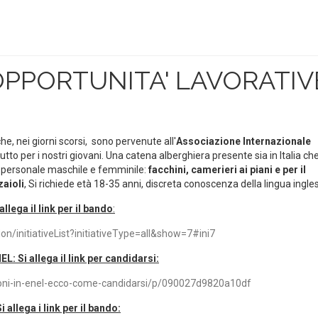
OPPORTUNITA' LAVORATIV
 che, nei giorni scorsi, sono pervenute all'
Associazione Internazionale
utto per i nostri giovani. Una catena alberghiera presente sia in Italia che
nte personale maschile e femminile:
facchini, camerieri ai piani e per il
zaioli
, Si richiede età 18-35 anni, discreta conoscenza della lingua ingle
llega il link per il bando
:
ion/initiativeList?initiativeType=all&show=7#ini7
L: Si allega il link per candidarsi:
ioni-in-enel-ecco-come-candidarsi/p/090027d9820a10df
llega i link per il bando: