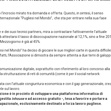
 l’incrocio mirato tra domanda e offerta. Questo, in sintesi, il senso
nternazionale “Pugliesi nel Mondo”, che sta per entrare nella sua fase
e e dei suoi tecnici partners, mira a contrastare fattivamente l’attuale
 attestarsi il tasso di disoccupazione nazionale al 12,1%, sino a fine 201
l Mezzogiorno è già al 45%.
i nel Mondo” ha deciso di giocare le sue migliori carte in questa difficile
infatti, l’Associazione si dimostra da sempre attenta a due temi di galop
omunicazione digitale, soprattutto con riferimento al loro concorso alla
la strutturazione di reti di comunità (come è per il social network
gata con l’attuale congiuntura economica e con il gap generazionale, cre
le sul lavoro.
ione è in procinto di sviluppare una piattaforma informatica di
gestita
inhouse
e ad accesso gratuito -, tesa a favorire e portare a
pazionale, esclusivamente destinato a forza lavoro pugliese.