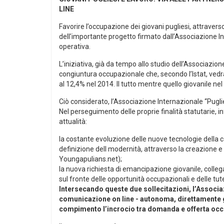
LINE
Favorire l’occupazione dei giovani pugliesi, attraverso
dell’importante progetto firmato dall’Associazione I
operativa.
L’iniziativa, già da tempo allo studio dell’Associazion
congiuntura occupazionale che, secondo l’Istat, vedrà
al 12,4% nel 2014. Il tutto mentre quello giovanile ne
Ciò considerato, l’Associazione Internazionale “Puglies
Nel perseguimento delle proprie finalità statutarie, 
attualità:
la costante evoluzione delle nuove tecnologie della c
definizione dell modernità, attraverso la creazione e 
Youngapulians.net);
la nuova richiesta di emancipazione giovanile, colle
sul fronte delle opportunità occupazionali e delle tute
Intersecando queste due sollecitazioni, l’Associaz
comunicazione on line - autonoma, direttamente 
compimento l’incrocio tra domanda e offerta occu