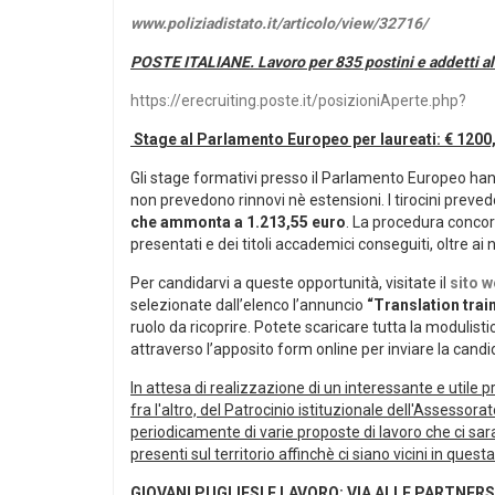
www.poliziadistato.it/articolo/view/32716/
POSTE ITALIANE. Lavoro per 835 postini e addetti al
https://erecruiting.poste.it/posizioniAperte.php?
Stage al Parlamento Europeo per laureati: € 1200
Gli stage formativi presso il Parlamento Europeo h
non prevedono rinnovi nè estensioni. I tirocini preved
che ammonta a 1.213,55 euro
. La procedura concors
presentati e dei titoli accademici conseguiti, oltre a
Per candidarvi a queste opportunità, visitate il
sito 
selezionate dall’elenco l’annuncio
“Translation trai
ruolo da ricoprire. Potete scaricare tutta la modulistic
attraverso l’apposito form online per inviare la candid
In attesa di realizzazione di un interessante e utile 
fra l'altro, del Patrocinio istituzionale dell'Assessor
periodicamente di varie proposte di lavoro che ci sar
presenti sul territorio affinchè ci siano vicini in quest
GIOVANI PUGLIESI E LAVORO: VIA ALLE PARTNER