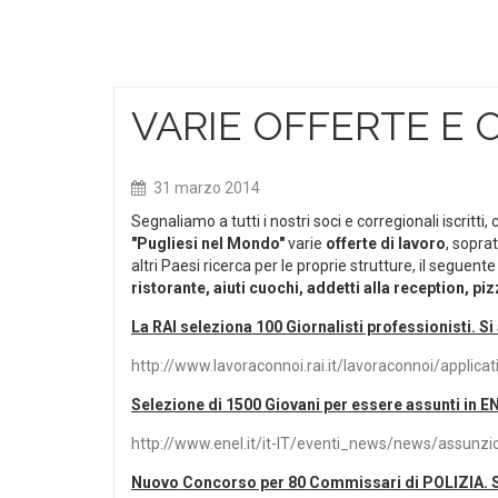
VARIE OFFERTE E 
31 marzo 2014
Segnaliamo a tutti i nostri soci e corregionali iscritti,
"Pugliesi nel Mondo"
varie
offerte di
lavoro
, soprat
altri Paesi ricerca per le proprie strutture, il segue
ristorante, aiuti cuochi,
addetti alla reception, piz
La RAI seleziona 100 Giornalisti professionisti. Si a
http://www.lavoraconnoi.rai.it/lavoraconnoi/applicat
Selezione di 1500 Giovani per essere assunti in ENE
http://www.enel.it/it-IT/eventi_news/news/assunz
Nuovo Concorso per 80 Commissari di POLIZIA. Si a