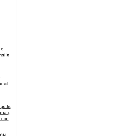
, e
sile
e
i sul
e gode,
rmati,
e non
 ON