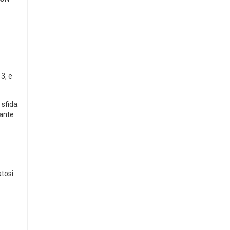
3, e
 sfida.
pante
atosi