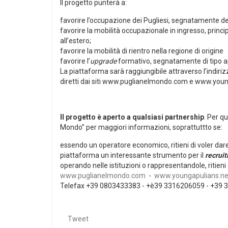
Il progetto punterà a:
favorire l’occupazione dei Pugliesi, segnatamente de
favorire la mobilità occupazionale in ingresso, princi
all’estero;
favorire la mobilità di rientro nella regione di origine
favorire l’
upgrade
formativo, segnatamente di tipo a
La piattaforma sarà raggiungibile attraverso l’indiri
diretti dai siti www.puglianelmondo.com e www.youn
Il progetto è aperto a qualsiasi partnership
. Per q
Mondo” per maggiori informazioni, soprattuttto se:
essendo un operatore economico, ritieni di voler dar
piattaforma un interessante strumento per il
recrui
operando nelle istituzioni o rappresentandole, ritieni 
www.puglianelmondo.com
-
www.youngapulians.ne
Telefax +39 0803433383 - +è39 3316206059 - +39
Tweet