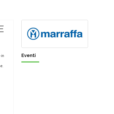
E
Eventi
 in
se.