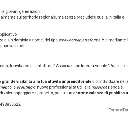
lle giovani generazioni;
palmente sul territorio regionale, ma senza precludere quella in Italia e
pplicativo
zzo di un dominio a nome, del tipo
www.nomepiattaforma.it
, e mediante l
gapulians.net.
uesto, ti invitiamo a contattare l’ Associazione Internazionale “Pugliesi n
e
grande visibilità alla tua attività imprenditoriale
o di individuare nell
tment
o lo
scouting
di nuove professionalità utili alla
mission
aziendale;
di voler appoggiare il progetto, per la sua
enorme valenza di pubblica ut
t
 3498836622
Torna all'a