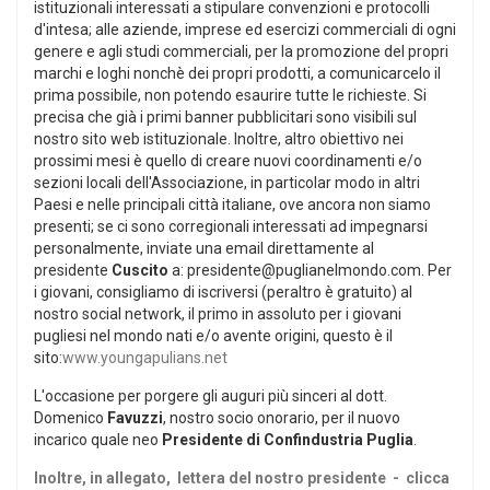
istituzionali interessati a stipulare convenzioni e protocolli
d'intesa; alle aziende, imprese ed esercizi commerciali di ogni
genere e agli studi commerciali, per la promozione del propri
marchi e loghi nonchè dei propri prodotti, a comunicarcelo il
prima possibile, non potendo esaurire tutte le richieste. Si
precisa che già i primi banner pubblicitari sono visibili sul
nostro sito web istituzionale. Inoltre, altro obiettivo nei
prossimi mesi è quello di creare nuovi coordinamenti e/o
sezioni locali dell'Associazione, in particolar modo in altri
Paesi e nelle principali città italiane, ove ancora non siamo
presenti; se ci sono corregionali interessati ad impegnarsi
personalmente, inviate una email direttamente al
presidente
Cuscito
a: presidente@puglianelmondo.com. Per
i giovani, consigliamo di iscriversi (peraltro è gratuito) al
nostro social network, il primo in assoluto per i giovani
pugliesi nel mondo nati e/o avente origini, questo è il
sito:
www.youngapulians.net
L'occasione per porgere gli auguri più sinceri al dott.
Domenico
Favuzzi
, nostro socio onorario, per il nuovo
incarico quale neo
Presidente di Confindustria Puglia
.
Inoltre, in allegato, lettera del nostro presidente - clicca