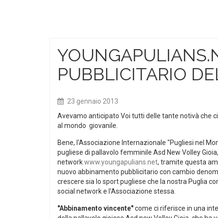
YOUNGAPULIANS.
PUBBLICITARIO DE
23 gennaio 2013
Avevamo anticipato Voi tutti delle tante notivà che ci 
al mondo giovanile.
Bene, l'Associazione Internazionale "Pugliesi nel Mondo
pugliese di pallavolo femminile Asd New Volley Gioia
network
www.youngapulians.net
, tramite questa amb
nuovo abbinamento pubblicitario con cambio denom
crescere sia lo sport pugliese che la nostra Puglia con
social network e l'Associazione stessa.
"Abbinamento vincente"
come ci riferisce in una int
della pallavolo gioiese Asd new Volley Gioia. che ha v