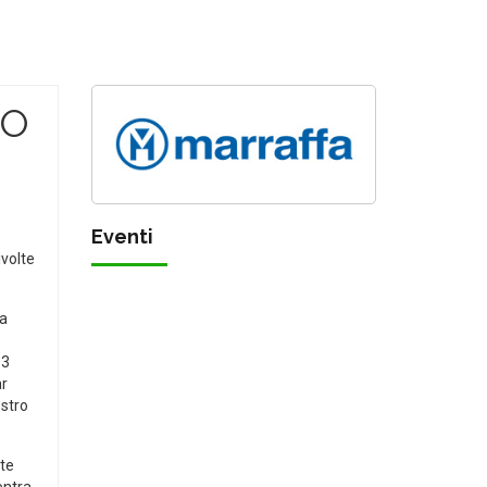
TO
Eventi
ivolte
va
13
ar
ostro
nte
entra