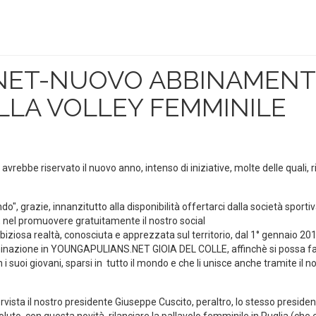
NET-NUOVO ABBINAMEN
LLA VOLLEY FEMMINILE
avrebbe riservato il nuovo anno, intenso di iniziative, molte delle quali, r
", grazie, innanzitutto alla disponibilità offertarci dalla società sporti
, nel promuovere gratuitamente il nostro social
iziosa realtà, conosciuta e apprezzata sul territorio, dal 1° gennaio 20
inazione in YOUNGAPULIANS.NET GIOIA DEL COLLE, affinchè si possa f
 i suoi giovani, sparsi in tutto il mondo e che li unisce anche tramite il n
ervista il nostro presidente Giuseppe Cuscito, peraltro, lo stesso preside
oluto, con questa novità, rilanciare la pallavolo femminile in Puglia (che 