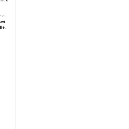
e di
ovi
lle.