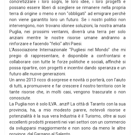
concretizzare i loro sogni, le loro idee, i loro progetti e
possano essere liberi di scegliere se rimanere nella propria
terra di origine o meno e non "obbligati" ad emigrare perchè
non viene garantito loro un futuro. Se i nostri politici non
intervengono, non trovano idonee soluzioni, la nostra amata
Puglia, nei prossimi ventanni, diverrà una terra per solo
anziani mentre le nostre risorse umane andranno a
rinforzare e facendo "felici" altri Paesi.
L'Associazione Internazionale "Pugliesi nel Mondo" che mi
pregio di rappresentare, è disponibile a confrontarsi e
collaborare con tutte le forze politiche e sociali, affinchè si
possa ripartire, con progetti e incentivi dando speranza e un
futuro alle nuove generazioni.
Un anno 2013 ricco di sorprese e novità ci porterà, con l'aiuto
di tutti, a promuovere e far crescere il nostro territorio con le
tante risorse che, in molti casi, vengono trascurate o non
conosciute.
La Puglia non è solo ILVA...anzi!! La città di Taranto con la sua
provincia, ha, a mio modesto parere, notevoli risorse e
potenzialità è la sua vera Industria è il Turismo, oltre ai suoi
eccellenti prodotti presenti nei vari settori con un commercio
da svilupparsi maggiormente e non sono da meno le altre
province, dal Gargano al Salento.