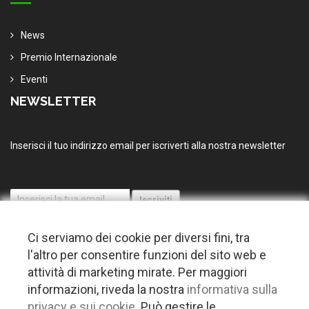
News
Premio Internazionale
Eventi
NEWSLETTER
Inserisci il tuo indirizzo email per iscriverti alla nostra newsletter
Ci serviamo dei cookie per diversi fini, tra
l'altro per consentire funzioni del sito web e
attività di marketing mirate. Per maggiori
informazioni, riveda la nostra
informativa sulla
© 2026 Copyright Puglia nel mondo. Tutti i diritti riservati |
Privacy
privacy e sui cookie.
Può gestire le
-
Cookie policy
-
Gestisci Cookie
-
Credits