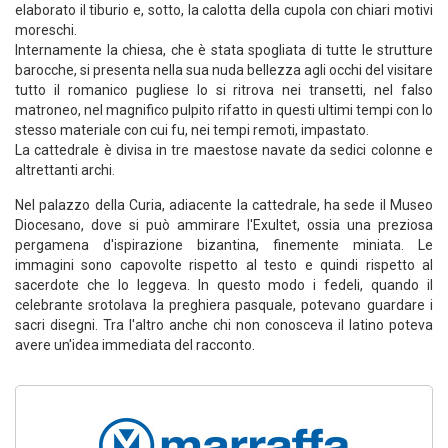
elaborato il tiburio e, sotto, la calotta della cupola con chiari motivi
moreschi.
Internamente la chiesa, che è stata spogliata di tutte le strutture
barocche, si presenta nella sua nuda bellezza agli occhi del visitare
tutto il romanico pugliese lo si ritrova nei transetti, nel falso
matroneo, nel magnifico pulpito rifatto in questi ultimi tempi con lo
stesso materiale con cui fu, nei tempi remoti, impastato.
La cattedrale è divisa in tre maestose navate da sedici colonne e
altrettanti archi.
Nel palazzo della Curia, adiacente la cattedrale, ha sede il Museo
Diocesano, dove si può ammirare l'Exultet, ossia una preziosa
pergamena d'ispirazione bizantina, finemente miniata. Le
immagini sono capovolte rispetto al testo e quindi rispetto al
sacerdote che lo leggeva. In questo modo i fedeli, quando il
celebrante srotolava la preghiera pasquale, potevano guardare i
sacri disegni. Tra l'altro anche chi non conosceva il latino poteva
avere un'idea immediata del racconto.