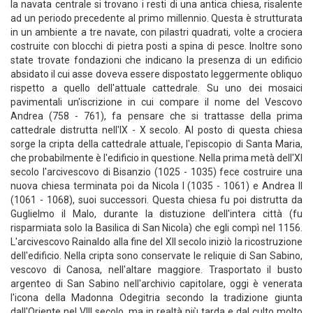
la navata centrale si trovano i resti di una antica chiesa, risalente
ad un periodo precedente al primo millennio. Questa è strutturata
in un ambiente a tre navate, con pilastri quadrati, volte a crociera
costruite con blocchi di pietra posti a spina di pesce. Inoltre sono
state trovate fondazioni che indicano la presenza di un edificio
absidato il cui asse doveva essere dispostato leggermente obliquo
rispetto a quello dell'attuale cattedrale. Su uno dei mosaici
pavimentali un'iscrizione in cui compare il nome del Vescovo
Andrea (758 - 761), fa pensare che si trattasse della prima
cattedrale distrutta nell'IX - X secolo. Al posto di questa chiesa
sorge la cripta della cattedrale attuale, l'episcopio di Santa Maria,
che probabilmente è l'edificio in questione. Nella prima metà dell'XI
secolo l'arcivescovo di Bisanzio (1025 - 1035) fece costruire una
nuova chiesa terminata poi da Nicola I (1035 - 1061) e Andrea II
(1061 - 1068), suoi successori. Questa chiesa fu poi distrutta da
Guglielmo il Malo, durante la distuzione dell'intera città (fu
risparmiata solo la Basilica di San Nicola) che egli compì nel 1156.
L'arcivescovo Rainaldo alla fine del XII secolo iniziò la ricostruzione
dell'edificio. Nella cripta sono conservate le reliquie di San Sabino,
vescovo di Canosa, nell'altare maggiore. Trasportato il busto
argenteo di San Sabino nell'archivio capitolare, oggi è venerata
l'icona della Madonna Odegitria secondo la tradizione giunta
dall'Oriente nel VIII secolo, ma in realtà più tarda e dal culto molto