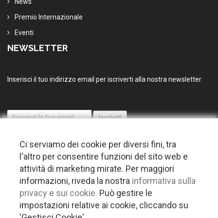
News
Premio Internazionale
Eventi
NEWSLETTER
Inserisci il tuo indirizzo email per iscriverti alla nostra newsletter
Ci serviamo dei cookie per diversi fini, tra
l'altro per consentire funzioni del sito web e
attività di marketing mirate. Per maggiori
informazioni, riveda la nostra
informativa sulla
© 2026 Copyright Puglia nel mondo. Tutti i diritti riservati |
Privacy
privacy e sui cookie.
Può gestire le
-
Cookie policy
-
Gestisci Cookie
-
Credits
impostazioni relative ai cookie, cliccando su
Questo plugin utilizza cookie per raccogliere dati e cookie di terze parti
'Gestisci Cookie'