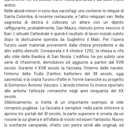
antico.
Nelle absidi minori vi sono due sarcofagi: uno contiene le reliquie di
Santa Colomba, di recente restaurate, e l'altro reliquiari vari. Nella
sagrestia di destra è collocato un altare con un dipinto
raffigurante, probabilmente, San Mauro, ritenuto primo vescovo d
Bari. L'attuale Cattedrale è quindi il risultato di lavori iniziati subito
dopo la distruzione operata da Guglielmo il Malo. Per l'opera
furono usati materiali provenienti dalla chiesa precedente e da
altri edifici distrutti. Consacrata il 4 ottobre 1292, la chiesa si rifà
allo stile della Basilica di San Nicola. L'edificio ha poi subito una
serie di rifacimenti, demolizioni ed aggiunte a partire dal XVIII
secolo. Durante il XVIII secolo la facciata, l'interno delle navate,
l'interno della Trulla (l'antico battistero del XII secolo, oggi
sacrestia) e la cripta furono rifatte in forme barocche su progetto
di Domenico Antonio Vaccaro. L'arredo interno fu invece riportato
alle antiche fattezze romaniche negli anni cinquanta del XX
secolo.
Stilisticamente, si tratta di un importante esempio di stile
romanico pugliese. La facciata è semplice: nella parte inferiore si
aprono tre portali del XI secolo, la parte superiore è ornata da un
rosone la cui ghiera è affollata di mostri ed esseri fantastici. Nuovo
lo svettante campanile, rifatto con pietre simili alle originali, ed