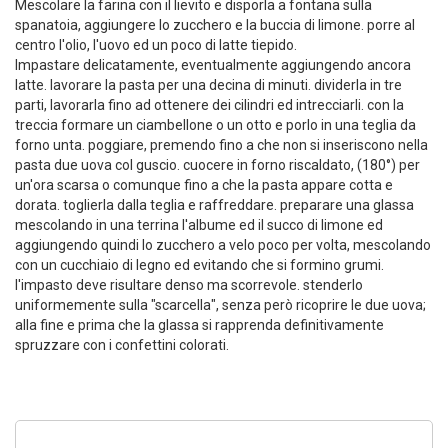
Mescolare la farina con il lievito e disporla a fontana sulla
spanatoia, aggiungere lo zucchero e la buccia di limone. porre al
centro l'olio, l'uovo ed un poco di latte tiepido.
Impastare delicatamente, eventualmente aggiungendo ancora
latte. lavorare la pasta per una decina di minuti. dividerla in tre
parti, lavorarla fino ad ottenere dei cilindri ed intrecciarli. con la
treccia formare un ciambellone o un otto e porlo in una teglia da
forno unta. poggiare, premendo fino a che non si inseriscono nella
pasta due uova col guscio. cuocere in forno riscaldato, (180°) per
un'ora scarsa o comunque fino a che la pasta appare cotta e
dorata. toglierla dalla teglia e raffreddare. preparare una glassa
mescolando in una terrina l'albume ed il succo di limone ed
aggiungendo quindi lo zucchero a velo poco per volta, mescolando
con un cucchiaio di legno ed evitando che si formino grumi.
l'impasto deve risultare denso ma scorrevole. stenderlo
uniformemente sulla "scarcella", senza però ricoprire le due uova;
alla fine e prima che la glassa si rapprenda definitivamente
spruzzare con i confettini colorati.