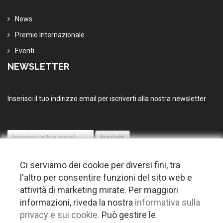
News
Premio Internazionale
Eventi
NEWSLETTER
Inserisci il tuo indirizzo email per iscriverti alla nostra newsletter
Ci serviamo dei cookie per diversi fini, tra
l'altro per consentire funzioni del sito web e
attività di marketing mirate. Per maggiori
informazioni, riveda la nostra
informativa sulla
© 2026 Copyright Puglia nel mondo. Tutti i diritti riservati |
Privacy
privacy e sui cookie.
Può gestire le
-
Cookie policy
-
Gestisci Cookie
-
Credits