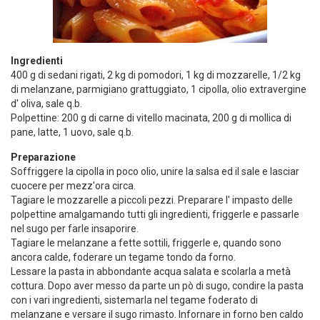
Ingredienti
400 g di sedani rigati, 2 kg di pomodori, 1 kg di mozzarelle, 1/2 kg
di melanzane, parmigiano grattuggiato, 1 cipolla, olio extravergine
d' oliva, sale q.b.
Polpettine: 200 g di carne di vitello macinata, 200 g di mollica di
pane, latte, 1 uovo, sale q.b.
Preparazione
Soffriggere la cipolla in poco olio, unire la salsa ed il sale e lasciar
cuocere per mezz'ora circa.
Tagiare le mozzarelle a piccoli pezzi. Preparare l' impasto delle
polpettine amalgamando tutti gli ingredienti, friggerle e passarle
nel sugo per farle insaporire.
Tagiare le melanzane a fette sottili, friggerle e, quando sono
ancora calde, foderare un tegame tondo da forno.
Lessare la pasta in abbondante acqua salata e scolarla a metà
cottura. Dopo aver messo da parte un pò di sugo, condire la pasta
con i vari ingredienti, sistemarla nel tegame foderato di
melanzane e versare il sugo rimasto. Infornare in forno ben caldo