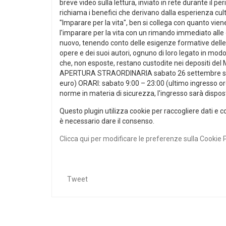
breve video sulla lettura, inviato in rete durante il p
richiama i benefici che derivano dalla esperienza cu
"Imparare per la vita", ben si collega con quanto viene i
l'imparare per la vita con un rimando immediato alle
nuovo, tenendo conto delle esigenze formative delle 
opere e dei suoi autori, ognuno di loro legato in mo
che, non esposte, restano custodite nei depositi del M
APERTURA STRAORDINARIA sabato 26 settembre sino all
euro) ORARI: sabato 9:00 – 23:00 (ultimo ingresso or
norme in materia di sicurezza, l'ingresso sarà dispo
Questo plugin utilizza cookie per raccogliere dati e co
è necessario dare il consenso.
Clicca qui per modificare le preferenze sulla Cookie 
Tweet