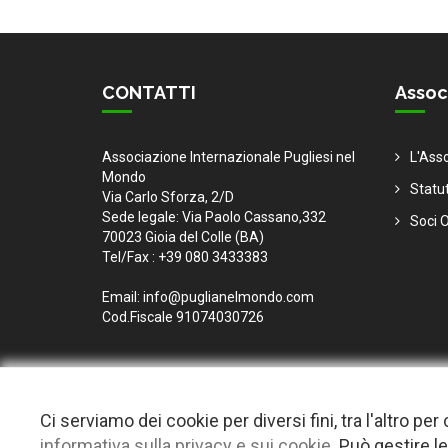
CONTATTI
Assoc
Associazione Internazionale Pugliesi nel
L'Ass
Mondo
Statu
Via Carlo Sforza, 2/D
Sede legale: Via Paolo Cassano,332
Soci O
70023 Gioia del Colle (BA)
Tel/Fax : +39 080 3433383
Email: info@puglianelmondo.com
Cod.Fiscale 91074030726
Ci serviamo dei cookie per diversi fini, tra l'altro p
informativa sulla privacy e sui cookie.
Può gestire le
© 2026 Copyright Puglia nel mondo. Tutti i diritti riservat