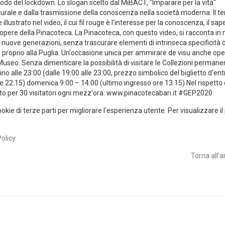
eriodo del lockdown. Lo slogan scelto dal MiBACT, "Imparare per la vita"
lturale e dalla trasmissione della conoscenza nella società moderna. Il 
llustrato nel video, il cui fil rouge è l'interesse per la conoscenza, il sap
 opere della Pinacoteca. La Pinacoteca, con questo video, si racconta i
nuove generazioni, senza trascurare elementi di intrinseca specificità d
do proprio alla Puglia. Un'occasione unica per ammirare de visu anche op
useo. Senza dimenticare la possibilità di visitare le Collezioni permanen
e 23:00 (dalle 19:00 alle 23:00, prezzo simbolico del biglietto d'ent
e 22:15) domenica 9:00 – 14:00 (ultimo ingresso ore 13:15) Nel rispetto 
sto per 30 visitatori ogni mezz'ora. www.pinacotecabari.it #GEP2020
okie di terze parti per migliorare l'esperienza utente. Per visualizzare il
Policy
Torna all'a