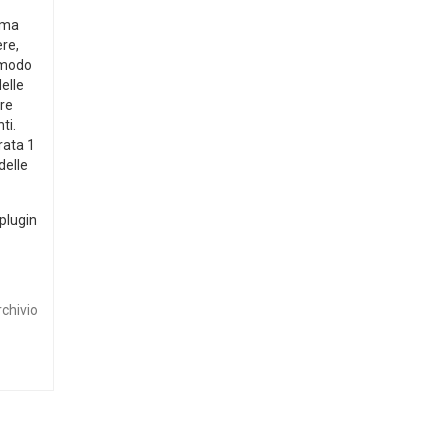
tema
ere,
n modo
elle
ere
ti.
rata 1
delle
 plugin
rchivio