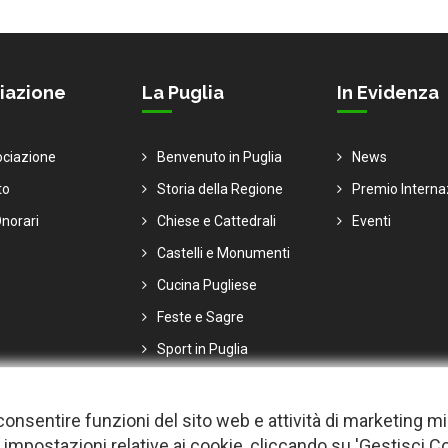
iazione
La Puglia
In Evidenza
ociazione
Benvenuto in Puglia
News
to
Storia della Regione
Premio Interna
norari
Chiese e Cattedrali
Eventi
Castelli e Monumenti
Cucina Pugliese
Feste e Sagre
Sport in Puglia
er consentire funzioni del sito web e attività di marketing m
 impostazioni relative ai cookie, cliccando su 'Gestisci C
i |
Privacy
-
Cookie policy
-
Gestisci Cookie
-
Credits