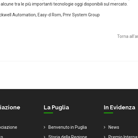
lcune tra le più importanti tecnologie oggi disponibili sul mercato.
, Rockwell Automation, Easy-d Rom, Pmr System Group
Torna all'a
iazione
La Puglia
In Evidenza
ociazione
Benvenuto in Puglia
News
to
Storia della Regione
Premio Interna