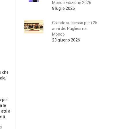
Mondo Edizione 2026
8 luglio 2026
Grande successo per i 25
anni dei Pugliesi nel
Mondo
23 giugno 2026
o che
ale,
a per
a le
 atti a
tti.
a